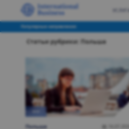
УСЛУГ
Популярные направления:
Статьи рубрики: Польшa
ВНЖ
Польшa
16.07.202