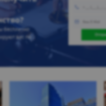
нство?
ы бесплатно
ируют вас по