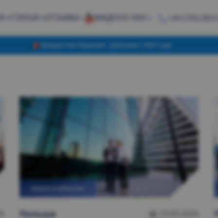
И
СТАТЬИ
ОТЗЫВЫ
ВИДЕО
О НАС
+44 (745) 803
Гражданство Румынии - работаем с 2001 года
БИЗНЕС И ФИНАНСЫ
Польшa
6
23.03.2026