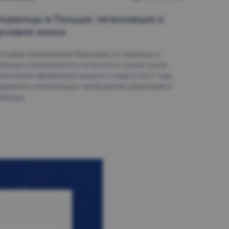
Украинцы в Польше
: легализация и
условия жизни
словия проживания беженцев из Украины в
ольше и возможности остаться в стране после
кончания временной защиты 4 марта 2027 года.
арианты легализации пребывания украинцев в
Польше.