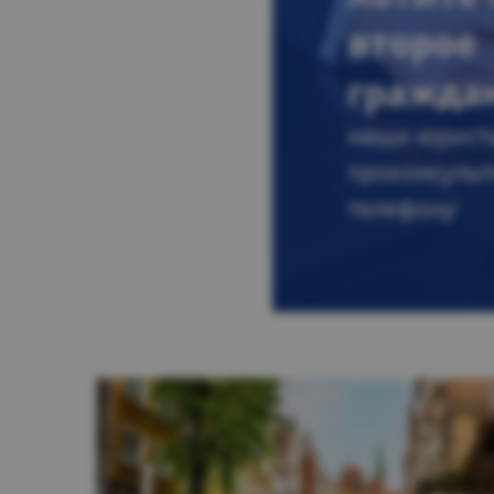
второе
гражда
наши юрист
проконсульт
телефону