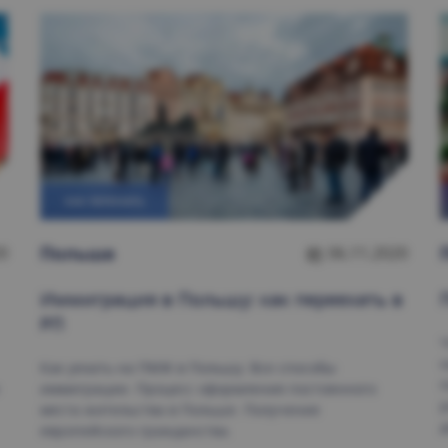
КАК ПЕРЕЕХАТЬ
Польшa
0
06.11.2020
Иммиграция в Польшу: как переехать в
РП
Ч
н
Как уехать на ПМЖ в Польшу. Все способы
п
иммиграции. Процесс оформления постоянного
p
места жительства в Польше. Получение
д
европейского гражданства.