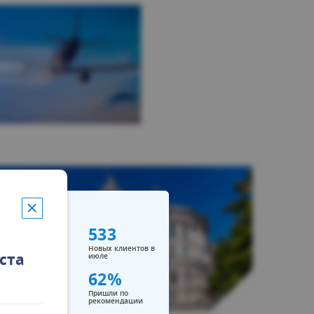
рану
533
Новых клиентов в
стa
июле
62%
Пришли по
ОБУЧЕНИЕ
рекомендации