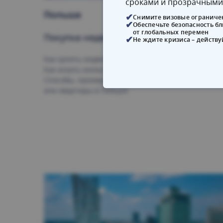
сроками и прозрачными
Польшa
11.07.202
Снимите визовые ограниче
Обеспечьте безопасность б
от глобальных перемен
Покупка недвижимости в Польше
Не ждите кризиса – действу
Как купить недвижимость в Польше иностранцам.
Как искать жилье или коммерческий объект.
Способы, преимущества и стоимость покупки дома
или квартиры в Польше.