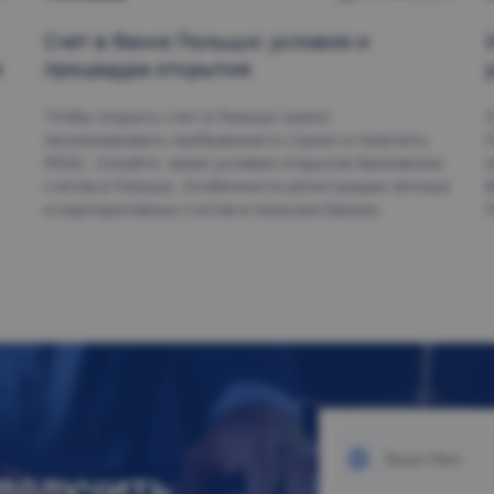
Счет в банке Польши
: условия и
е
процедура открытия
Чтобы открыть счет в Польше нужно
У
легализировать пребывание в стране и получить
П
PESEL. Узнайте, какие условия открытия банковских
о
счетов в Польше. Особенности регистрации личных
В
и корпоративных счетов в польских банках.
 получить