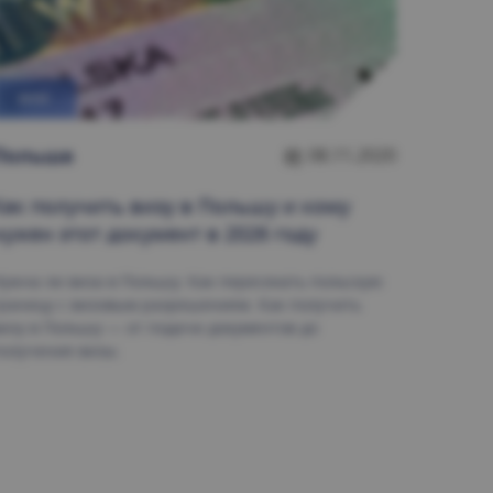
ВИЗА
Польшa
08.11.2020
Как получить визу в Польшу и кому
нужен этот документ в 2026 году
ужна ли виза в Польшу. Как пересекать польскую
раницу с визовым разрешением. Как получить
изу в Польшу — от подачи документов до
олучения визы.