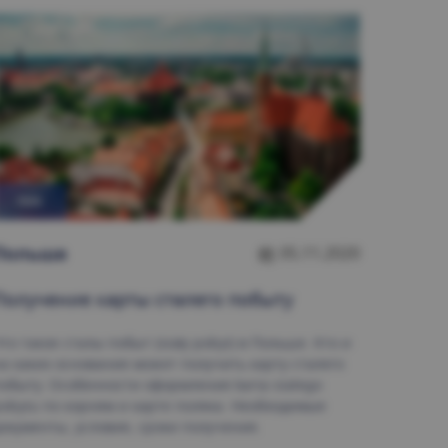
ПМЖ
Польшa
05.11.2020
Получение карты сталего побыту
то такое сталы побыт (stały pobyt) в Польше. Кто и
а каких основания может получить карту сталего
обыту. Особенности оформления karta stalego
obytu по корням и карте поляка. Необходимые
окументы, условия, сроки получения.