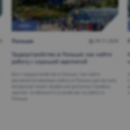
РАБОТА
Польшa
0
09.11.2020
Трудоустройство в Польше: как найти
работу с хорошей зарплатой
Всё о трудоустройстве в Польше. Как найти
Н
высокооплачиваемую работу в Польше для русских,
г
белорусов? Какие профессии доступны? Уровень
в
зарплат. Особенности устройства на работу в
п
Польше.