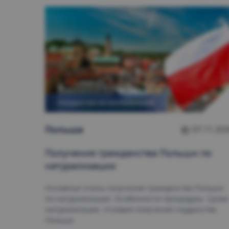
ГРАЖДАНСТВО ПО НАТУРАЛИЗАЦИИ
Польшa
07.11.202
Получение гражданства Польши по
натурализации
Основные этапы получения гражданства Польши
по натурализации. Особенности процедуры. Сроки
натурализации. Условия получения подданства
Польши.