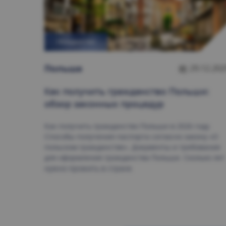
ГРАЖДАНСТВО
Польшa
29.12.202
Как получить
гражданство Польши
:
обзор законных процедур
Как получить гражданство Польши в 2026 году.
Способы получения паспорта согласно закону «О
польском гражданстве». Документы и требования
для оформления гражданства Польши. Сколько лет
нужно прожить в стране.