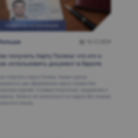
ГРАЖДАНСТВО ПО РЕПАТРИАЦИИ
Польшa
16.12.2024
Как получить
Карту Поляка
: что это и
как использовать документ в Европе
ак получить Карту Поляка. Какие нужны
окументы для оформления карты поляка без
ольских корней. Условия получения, продления и
амены. Можно ли записаться на подачу без знания
ольского языка.