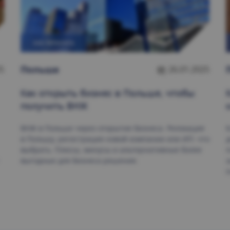
КАК ПЕРЕЕХАТЬ
Польшa
5
26.01.2025
Как открыть
бизнес в Польше, чтобы
получить ВНЖ
ВНЖ в Польше через открытие бизнеса. Релокация
К
в Польшу, регистрация новой компании или ИП: что
д
выбрать. Плюсы, минусы и альтернативные более
п
выгодные для бизнеса решения.
з
п