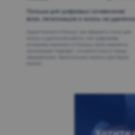
Польша для цифровых кочевников
:
виза, легализация и жизнь на удаленк
Digital Nomad в Польше: как оформить статус для
жизни и удаленной работы. Как цифровому
кочевнику переехать в Польшу, какие варианты
легализации подходят, что важно учесть перед
оформлением. Практические нюансы для Digital
Nomad.
Хотите