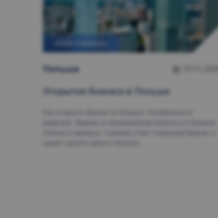
БИЗНЕС И ФИНАНСЫ
Польшa
10.11.202
Открытие бизнеса в Польше
Как открыть бизнес в Польше. Особенности
ведения. Формы и направления бизнеса в Польше.
Плюсы и минусы. Сколько стоит польский бизнес и
какие налоги нужно платить.