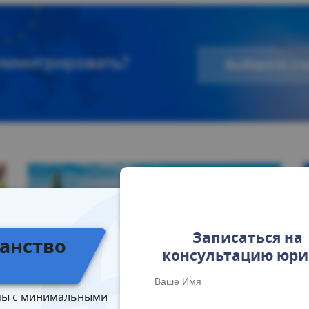
иммигрировать?
Выберите ст
Записаться на
анство
консультацию юри
в
БЕЖЕНСТВО
ы с минимальными