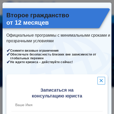
Второе гражданство
Гражданство Румынии - работаем с 2001 года
от 12 месяцев
Официальные программы с минимальными сроками и
прозрачными условиями
Снимите визовые ограничения
Обеспечьте безопасность близких вне зависимости от
глобальных перемен
Не ждите кризиса – действуйте сейчас!
КЕЙСЫ
Записаться на
консультацию юристa
Стоит ли получать гражданство