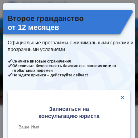
Второе гражданство
Гражданство Румынии - работаем с 2001 года
от 12 месяцев
Официальные программы с минимальными сроками и
прозрачными условиями
Снимите визовые ограничения
Обеспечьте безопасность близких вне зависимости от
глобальных перемен
Не ждите кризиса – действуйте сейчас!
КЕЙСЫ
Записаться на
консультацию юристa
Отзыв клиента о процессе