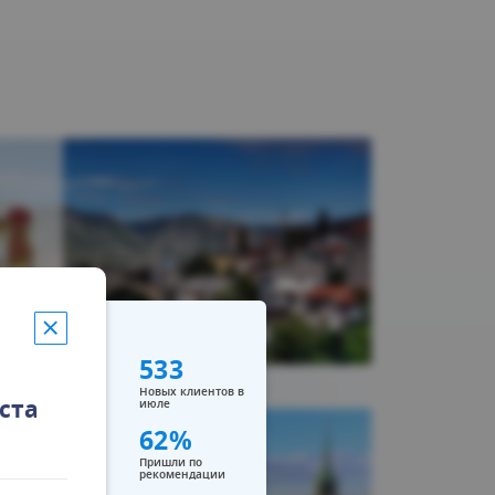
533
 Сербии
Новых клиентов в
стa
июле
62%
Пришли по
рекомендации