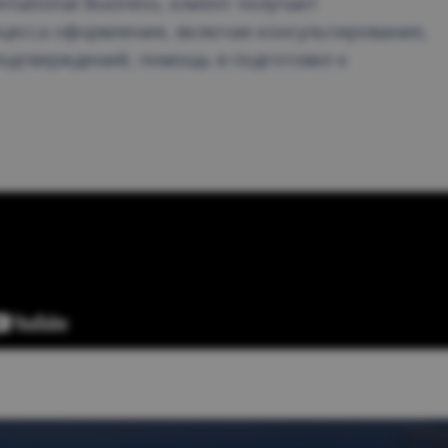
rnational Business, клиент получает
цесса оформления, включая консультирование,
одтверждений, помощь в подготовке к