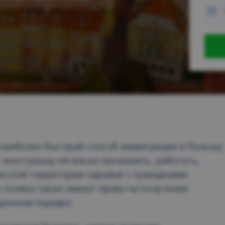
наиболее быстрый способ иммиграция в Польшу.
 иностранцу легально проживать, работать,
ольской территории наравне с гражданами
ы поляка также имеют право на получение
оренном порядке.