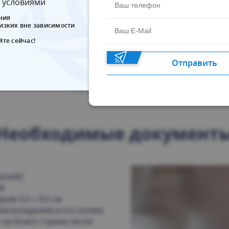
 условиями
ния
лизких вне зависимости
йте сейчас!
Отправить
Необходимые документ
iosek)
й
ом 3,5 × 4,5 см
оисхождения и его копия
на благо страны (если