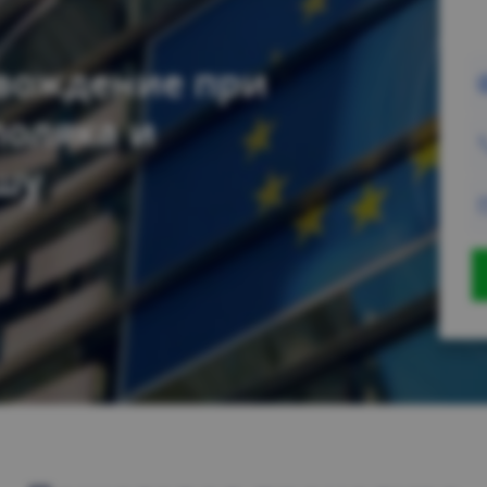
овождение при
оляка и
шу