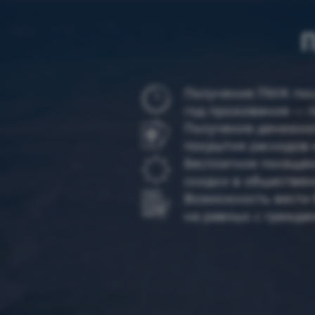
Получение ПМЖ посл
год проживания — 
Получение денежног
покрытия расходов
Бесплатное посещен
скидки в обществен
Возможность вести 
на равных с гражда