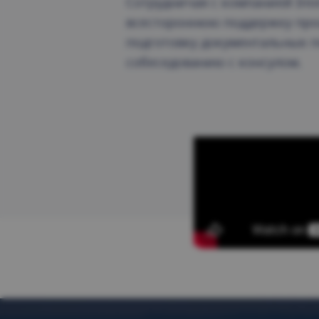
Сотрудничая с компанией Inte
всестороннюю поддержку про
подготовку документальных п
собеседованию с консулом.