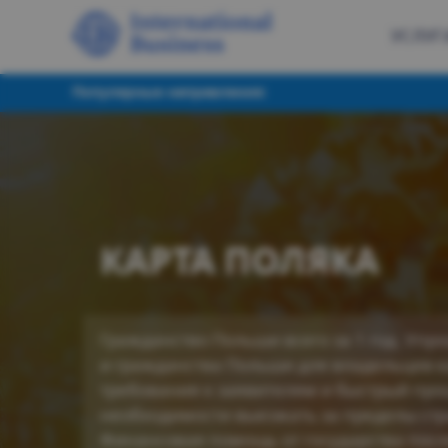
УСЛУГ
Популярные направления:
КАРТА ПОЛЯКА
Гражданство Польши всего за 1 год. У
и гражданства Польши для владельцев к
требования к заявителям и быстрый про
необходимости выезжать за пределы стр
Финансовая помощь от государства посл