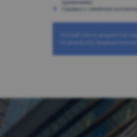
применимо)
Справка о семейном положен
Полный список документов оз
по результату предварительно