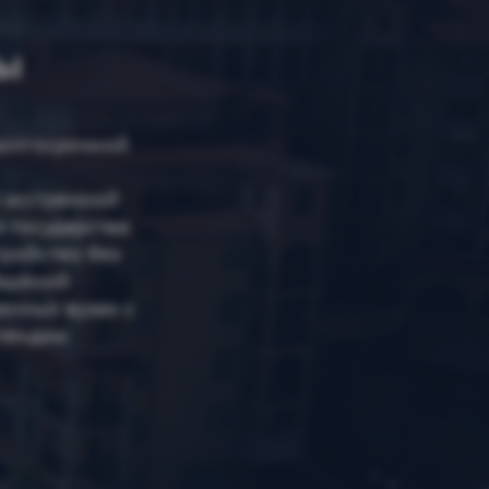
ы
долгосрочной
 экстренной
 государства
ройство без
ешений
енных вузах с
пендии