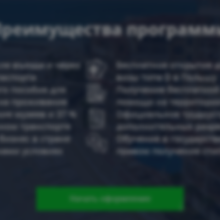
Преимущества программ
е въезда и через
Бесплатное открытие 
паспорта
визы типа D в Польшу
о пособия для
Получение бесплатной
 на проживание
помощи на территории
ие музеев и 37 %
Официальное трудоуст
ном транспорте
дополнительных разр
бизнес в стране
Обучение в государств
нами условиях
правом получения сти
Начать оформление