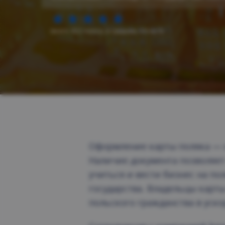
(всего: 922 голоса, в среднем: 4.9 из 5)
Оформление карты поляка — 
Наличие документа позволяет
учиться и вести бизнес на п
государства. Владельцы карт
польского гражданства в уск