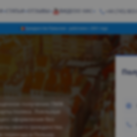
И
СТАТЬИ
ОТЗЫВЫ
ВИДЕО
О НАС
+44 (745) 803
Гражданство Румынии - работаем с 2001 года
Пол
прощенное получение ПМЖ
арты поляка. Лояльные
цесс оформления без
аны своего гражданства.
е переезда в Польшу.