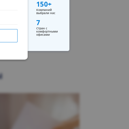
150+
Компаний
выбрали нас
7
Стран с
комфортными
офисами
ы