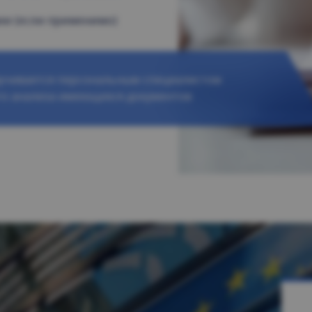
ии (если применимо)
вучивается персональным специалистом
го анализа имеющихся документов