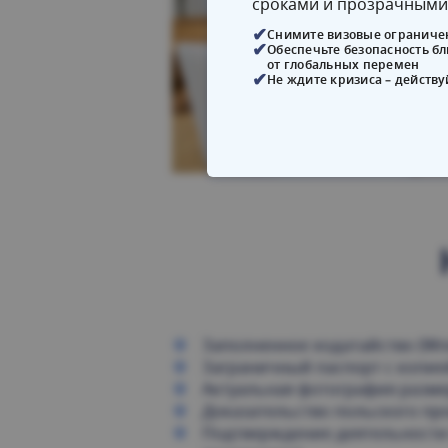
сроками и прозрачными
Снимите визовые ограниче
Обеспечьте безопасность б
от глобальных перемен
Не ждите кризиса – действу
Заполненное ходатайство (Wn
Заграничный паспорт с копие
Актуальная фотография размер
Доказательство польского пр
Подтверждение деятельности 