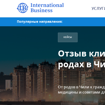
УСЛУГ
Популярные направления:
КЕЙСЫ
Отзыв клие
родах в Ч
От родов в Чили к граж
медицины и советами дл