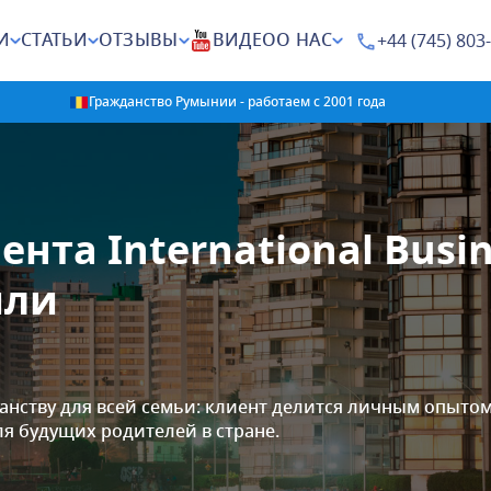
И
СТАТЬИ
ОТЗЫВЫ
ВИДЕО
О НАС
+44 (745) 803
Гражданство Румынии - работаем с 2001 года
нта International Busin
или
данству для всей семьи: клиент делится личным опыто
я будущих родителей в стране.