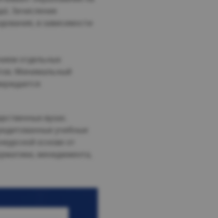
да). Зачисление
едования, в зависимости
ением отдельных
нтов. Минимальный
верждается
арственных вузах.
кредитованные учебные
онкурсной основе от
орматики, менеджмента,