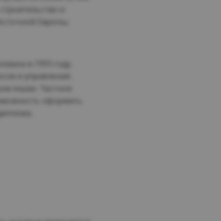
строительство и
Восточной Европы,
вана в 1993 году.
сов и управления.
ом языке. Частное
озможность оформить
диплома.