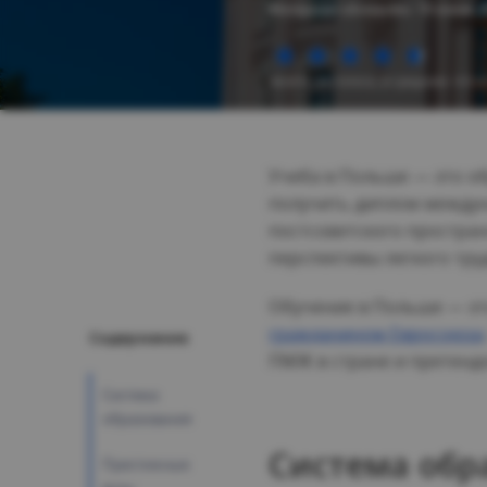
Материал обновлен: 10 июня 2
(всего: 34 голоса, в среднем: 4.6 и
Учеба в Польше — это о
получить диплом междуна
постсоветского простран
перспективы легкого тру
Обучение в Польше — эт
гражданином Евросоюза
ПМЖ в стране и претенд
Система
образования
Система обр
Престижные