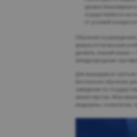
уровне бакалавриата (
осуществляется на о
от условий конкретн
Обучение в учреждениях
факультетов высших уче
уровень знаний языка — 
международным сертифик
Для выходцев из третьих
Бесплатное обучение дл
заведения по государст
министерства. Максимал
медицины, психологии, п