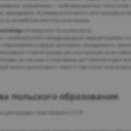
пулярные направления — информационные технологии, 
ка, менеджмент. В университете много иностранцев из 
ся на английском или польском языках.
mińskiego
(Университет Козьминского).
а с национальной и международной аккредитациями осно
т образование в сферах экономики, менеджмента, финан
акалавриат и магистратуру для иностранцев на английск
ипендии за научные и спортивные достижения и дает в
торый можно выплачивать через 2 года после получения 
а польского образования
е для граждан стран бывшего СССР: