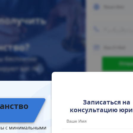
 получить
нство?
ы бесплатно
ируют вас по
Записаться на
анство
консультацию юри
в
ы с минимальными