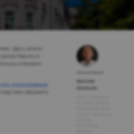
теме. Здесь можно
странах Европы и
 Польша открывает
Автор материала:
Ярослав
стать полноправным
Милонов
последствии оформить
юрист, специалист
по миграционным
программам, автор
статей и канала на
YouTube
International
Business