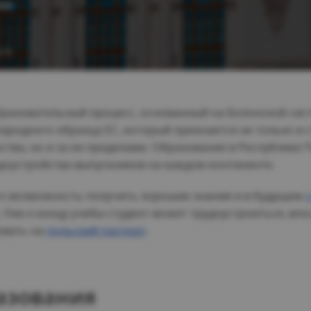
026
з 5)
бразовательный процесс, основанный на Болонской сис
родного образца ЕС, который признается не только в 
ства, но и за их пределами. Образование в Республике
доустройства выпускников на каждом континенте.
о возможность получить хорошие знания и в будущем
. Уже к концу учебы студент может трудоустроиться, в
овать на
польский паспорт
.
азования