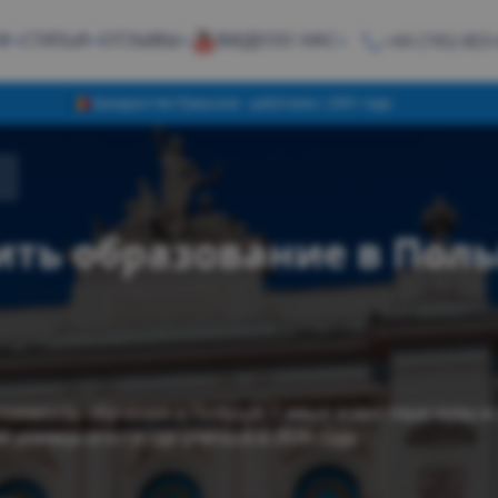
И
СТАТЬИ
ОТЗЫВЫ
ВИДЕО
О НАС
+44 (745) 803
Гражданство Румынии - работаем с 2001 года
ить образование в Пол
стоимость обучения в Польше. Самые известные вузы 
 университет и где учиться в 2026 году.