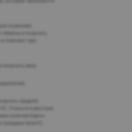
а, которые признаются
рая позволяет
о обмену и получать
 и поможет при
 получать визу.
азрешения.
олучать среднее
ЕС. Учиться в местных
овии наличия Карты
 гражданством ЕС.