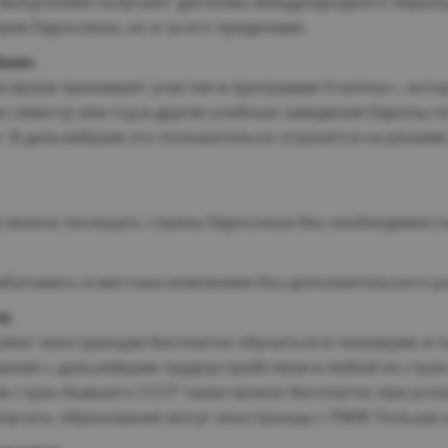
 выпускники получают дипломы международного образц
рии Евросоюза, но и за его пределами.
мен.
 вузов принимает участие в программе Erasmus+, кото
а семестр или год в другие учебные заведения Европы п
 В дальнейшем это положительно отразится на резюме
 можно посещать страны Евросоюза без необходимости
абатывать в местных компаниях без дополнительного р
е.
ляют иностранцам бесплатно обучаться в техникуме и п
ание с дальнейшим трудоустройством в любой из стран 
м стран бывшего СССР также можно бесплатно при усл
олучать образование могут иностранцы с ПМЖ Польши и