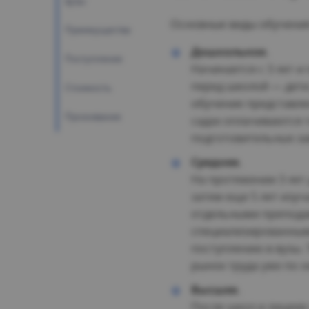
вузы
Основные виды обучения
Преимущества
Дошкольное.
Поступление
Начинается с 3 лет и
перед школой — дети
Стоимость
обучение представле
Проживание
садах оплачиваются 
подготовительных за
Среднее.
На протяжении 3 лет 
затем еще 5 лет изу
отдельными преподав
специализированными
поступлению в вузы.
рынок труда уже по 
Высшее.
После школ и лицеев