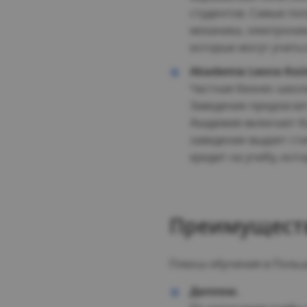
студентов. Самые по
механика, электрони
которые могут учить
Akademia Leona Koź
Частная бизнес-школ
Заведение предлагае
Академия включает б
заведение выдает ст
кредит на учебу, ко
Преимуществ
Плюсы обучения в Польш
Диплом.