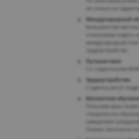
По окончании учебы
не только на террито
Международный об
Большинство местных
отличникам ездить н
международный опыт.
трудоустройстве.
Путешествия.
Со студенческим ВНЖ
Трудоустройство.
Студенты могут подр
Бесплатное обучени
Польские вузы позво
специальное образов
заведениях граждана
Поляка. Бесплатно п