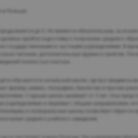
 в Польше:
 продолжается до 6. Не является обязательным, за искл
 должны пройти подготовку к получению среднего обр
но государственными и частными учреждениями. В мун
только питание, дополнительные кружки и занятия. По
ведений полностью платное.
дети обучаются в начальной школе, где все предметы ве
чают физику, химию, географию, биологию и прочие узк
ателями. Старшая школа занимает от 3 лет. Она предст
 учреждениями и лицеями с общим направлением, кото
 Техникумы и полицеальные школы позволяют обрести п
окончании среднего учебного заведения.
 часто поступают в вузы Польши. Эти учреждения обес