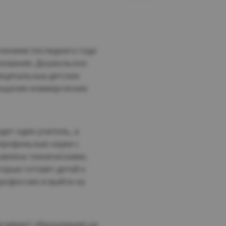
ючением последнего года
азования. Дошкольное
иципальных детских
сещение коммерческих
дет один учитель, а
опрофильные науки с
авлена техническими,
рые готовят детей к
рофессию и выйти на
печивают образование на