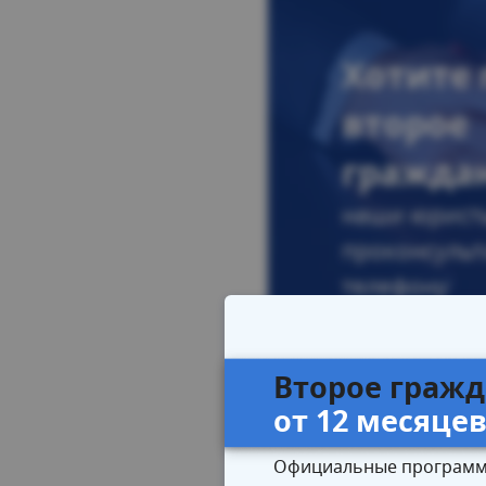
Хотите
второе
гражда
наши юрист
проконсульт
телефону
Второе гражд
от 12 месяце
Официальные программ