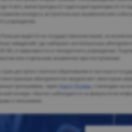
до 4 лет), магистратуры (2 года) и докторантуры (3–4 го
сновании конкурса, вступительных экзаменов или собес
ого учреждения.
 Польши ведется на государственном языке, за исключ
бных заведений, где набирают англоязычных абитурие
B1-B2, в зависимости от конкретного учреждения. Подт
атом или отдельным экзаменом при поступлении.
 стран доступно платное образование в частных и госуд
я иностранных абитуриентов предлагают некоторые ак
венных программах, через
Карту Поляка
, стипендии на к
ьный конкурс обычно наблюдается на факультетах инф
рава и экономики.