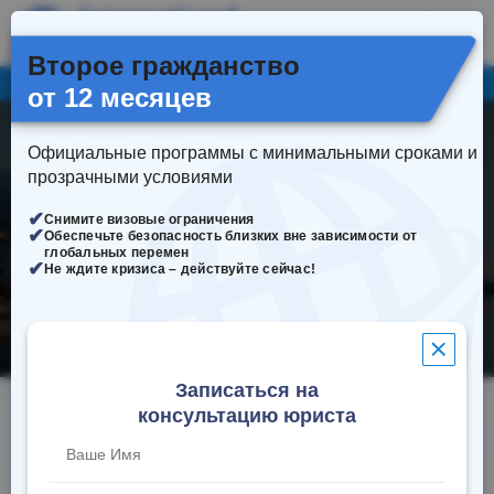
Второе гражданство
Гражданство Румынии - работаем с 2001 года
от 12 месяцев
Официальные программы с минимальными сроками и
прозрачными условиями
Снимите визовые ограничения
Обеспечьте безопасность близких вне зависимости от
глобальных перемен
Не ждите кризиса – действуйте сейчас!
ЧЕРНОГОРИЯ
НЕДВИЖИМОСТЬ
Записаться на
консультацию юристa
Процедура покупки