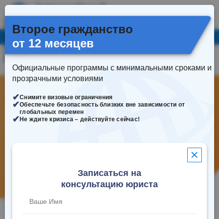
Второе гражданство
Гражданство Румынии - работаем с 2001 года
от 12 месяцев
Статьи рубрики: Сент-Китс и Невис
Официальные программы с минимальными сроками и
прозрачными условиями
Снимите визовые ограничения
Обеспечьте безопасность близких вне зависимости от
глобальных перемен
Не ждите кризиса – действуйте сейчас!
Записаться на
консультацию юристa
ИЗ РОССИИ
Мир
19.09.2025