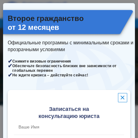
Второе гражданство
Гражданство Румынии - работаем с 2001 года
от 12 месяцев
Официальные программы с минимальными сроками и
прозрачными условиями
Снимите визовые ограничения
Обеспечьте безопасность близких вне зависимости от
глобальных перемен
Не ждите кризиса – действуйте сейчас!
МИР
ИЗ РОССИИ
Записаться на
консультацию юристa
Избежание двойного