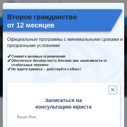
Второе гражданство
Гражданство Румынии - работаем с 2001 года
от 12 месяцев
Официальные программы с минимальными сроками и
прозрачными условиями
Снимите визовые ограничения
Обеспечьте безопасность близких вне зависимости от
глобальных перемен
Не ждите кризиса – действуйте сейчас!
МИР
ГРАЖДАНСТВО ЗА ИНВЕСТИЦИИ
Записаться на
консультацию юристa
В каких странах можно купить