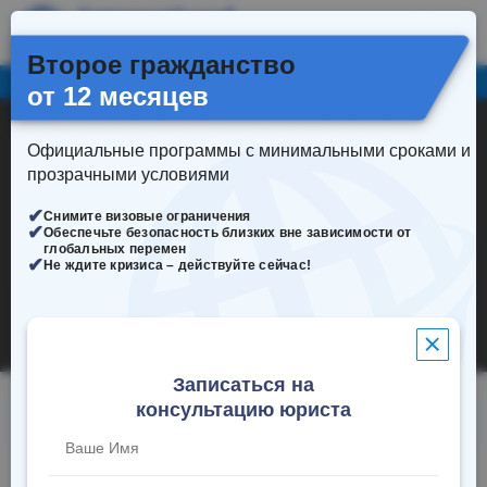
Второе гражданство
Гражданство Румынии - работаем с 2001 года
от 12 месяцев
Официальные программы с минимальными сроками и
прозрачными условиями
Снимите визовые ограничения
Обеспечьте безопасность близких вне зависимости от
глобальных перемен
Не ждите кризиса – действуйте сейчас!
СЕРБИЯ
ГРАЖДАНСТВО
Записаться на
консультацию юристa
Как получить гражданство