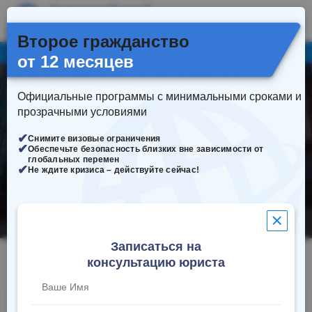
Второе гражданство
Гражданство Румынии - работаем с 2001 года
от 12 месяцев
Официальные программы с минимальными сроками и
прозрачными условиями
Снимите визовые ограничения
Обеспечьте безопасность близких вне зависимости от
глобальных перемен
Не ждите кризиса – действуйте сейчас!
ЕВРОСОЮЗ
ГРАЖДАНСТВО ПО НАТУРАЛИЗАЦИИ
Записаться на
консультацию юристa
Как получить гражданство ЕС по