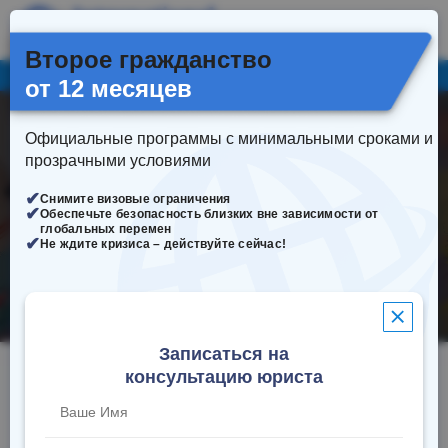
Второе гражданство
Гражданство Румынии - работаем с 2001 года
от 12 месяцев
Официальные программы с минимальными сроками и
прозрачными условиями
Снимите визовые ограничения
Обеспечьте безопасность близких вне зависимости от
глобальных перемен
Не ждите кризиса – действуйте сейчас!
НОВОСТИ
ИЗ РОССИИ
Записаться на
консультацию юристa
Штраф за несвоевременное