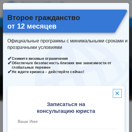
Второе гражданство
Гражданство Румынии - работаем с 2001 года
от 12 месяцев
Официальные программы с минимальными сроками и
прозрачными условиями
Снимите визовые ограничения
Обеспечьте безопасность близких вне зависимости от
глобальных перемен
Не ждите кризиса – действуйте сейчас!
МОЛДОВА
БЕЖЕНСТВО
Записаться на
консультацию юристa
Беженство в Молдове: стоит ли