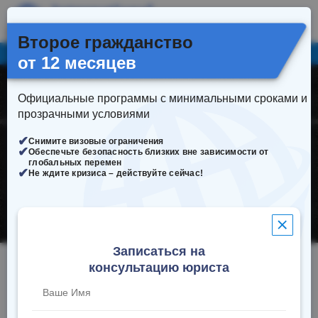
Второе гражданство
Гражданство Румынии - работаем с 2001 года
от 12 месяцев
Официальные программы с минимальными сроками и
прозрачными условиями
Снимите визовые ограничения
Обеспечьте безопасность близких вне зависимости от
глобальных перемен
Не ждите кризиса – действуйте сейчас!
АРМЕНИЯ
БЕЖЕНСТВО
Записаться на
консультацию юристa
Как получить статус беженца в