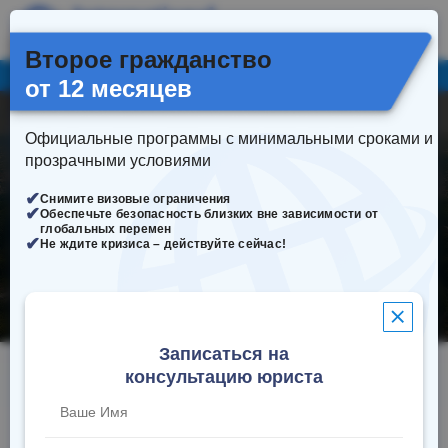
Второе гражданство
Гражданство Румынии - работаем с 2001 года
от 12 месяцев
Официальные программы с минимальными сроками и
прозрачными условиями
Снимите визовые ограничения
Обеспечьте безопасность близких вне зависимости от
глобальных перемен
Не ждите кризиса – действуйте сейчас!
ЛЮКСЕМБУРГ
ВНЖ
Записаться на
консультацию юристa
Получение вида на жительство в