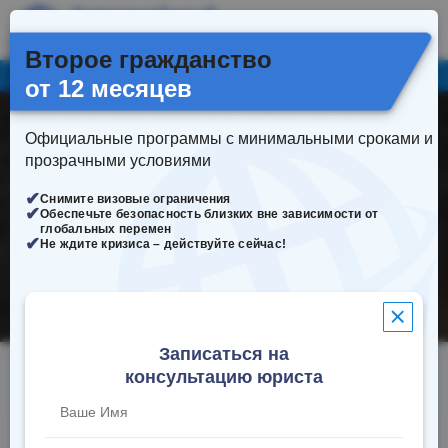
Второе гражданство
Гражданство Румынии - работаем с 2001 года
от 12 месяцев
Официальные программы с минимальными сроками и
прозрачными условиями
Снимите визовые ограничения
Обеспечьте безопасность близких вне зависимости от
глобальных перемен
Не ждите кризиса – действуйте сейчас!
ЛИТВА
ГРАЖДАНСТВО ПО РЕПАТРИАЦИИ
Записаться на
консультацию юристa
Гражданство Литвы по корням