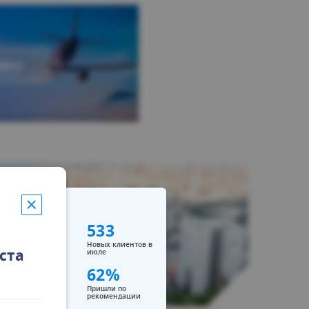
рану
533
Новых клиентов в
стa
июле
62%
Пришли по
ГРАЖДАНСТВО
рекомендации