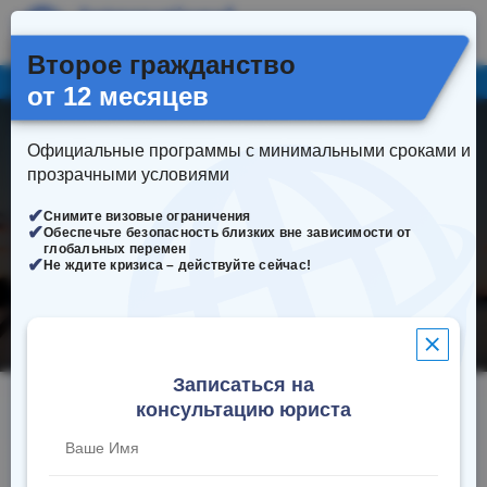
Второе гражданство
Гражданство Румынии - работаем с 2001 года
от 12 месяцев
Официальные программы с минимальными сроками и
прозрачными условиями
Снимите визовые ограничения
Обеспечьте безопасность близких вне зависимости от
глобальных перемен
Не ждите кризиса – действуйте сейчас!
ЭСТОНИЯ
КАК ПЕРЕЕХАТЬ
Записаться на
консультацию юристa
Переезд в Эстонию на ПМЖ