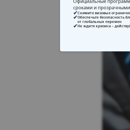
Официальные программ
также член
сроками и прозрачными
Снимите визовые ограниче
касательно
Обеспечьте безопасность б
от глобальных перемен
Не ждите кризиса – действу