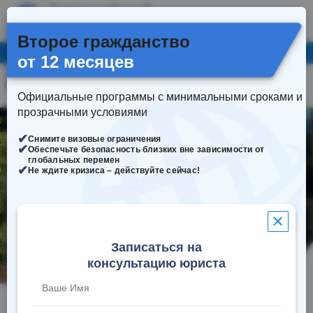
Второе гражданство
Гражданство Румынии - работаем с 2001 года
от 12 месяцев
Статьи рубрики: Бельгия
Официальные программы с минимальными сроками и
прозрачными условиями
Снимите визовые ограничения
Обеспечьте безопасность близких вне зависимости от
глобальных перемен
Не ждите кризиса – действуйте сейчас!
Записаться на
консультацию юристa
БИЗНЕС И ФИНАНСЫ
Бельгия
03.08.2026