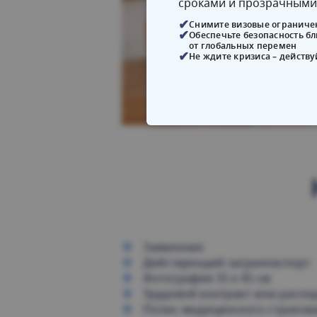
сроками и прозрачными
Снимите визовые ограниче
Обеспечьте безопасность б
от глобальных перемен
Не ждите кризиса – действу
Заявление
Действующий загранпаспорт
Фотография 35 x 45 см
Трудовой контракт или ​​расп
Полис медицинского страхов