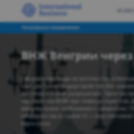
УСЛУГ
Популярные направления:
ВНЖ Венгрии через
Оформление вида на жительство в Венгр
официальное трудоустройство без знания
дополнительных разрешений. Простая п
оформления ВНЖ при помощи юристов. Д
минимальные требования к заявителю. П
резидентства в стране ЕС с перспективой
Евросоюза.