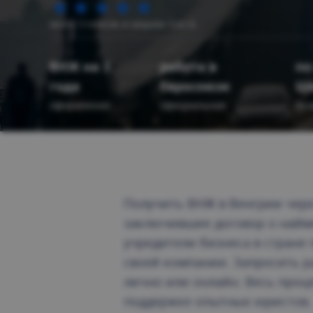
(всего: 5 голосов, в среднем: 5 из 5)
ВНЖ на 3
работа в
по
года
Евросоюзе
Ше
оформление
официальная
без
Получить ВНЖ в Венгрии чере
заключившие договор о найме
учредители бизнеса в стране 
своей компании. Запросить 
лично или онлайн. Весь проц
поддержке опытных юристов.