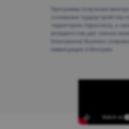
Программа получения венгерс
основании трудоустройства п
территорию Евросоюза, а та
резидентство для членов сво
International Business сопров
иммиграции в Венгрию.