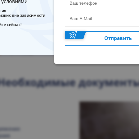
 условиями
ния
лизких вне зависимости
йте сейчас!
Отправить
Необходимые документ
оряжение
ания