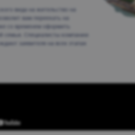
кого вида на жительство на
озволит вам переехать на
кже со временем оформить
ей семьи. Специалисты компании
ождают заявителя на всех этапах