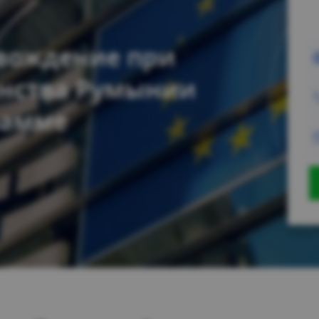
овождение при
нства Румынии
рамме