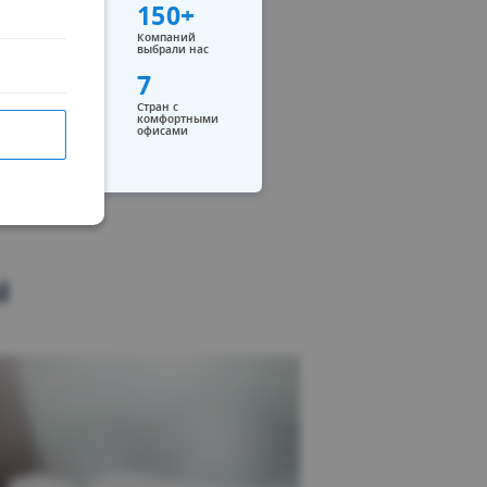
150+
Компаний
выбрали нас
7
Стран с
комфортными
офисами
ы