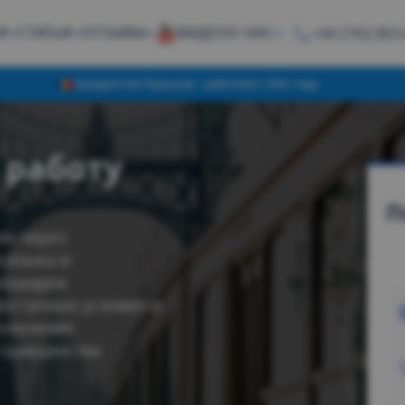
И
СТАТЬИ
ОТЗЫВЫ
ВИДЕО
О НАС
+44 (745) 803
Гражданство Румынии - работаем с 2001 года
 работу
П
ии через
 языка и
роцедура
оступные условия и
олучение
 гражданства