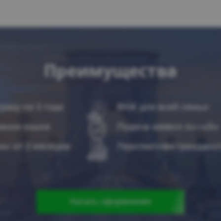
Преимущества
разу на 3 года
ВНЖ для всей семьи
нания языка
Подача заявки онлайн
ок от 2 месяцев
Перспектива гражданс
Начать оформление