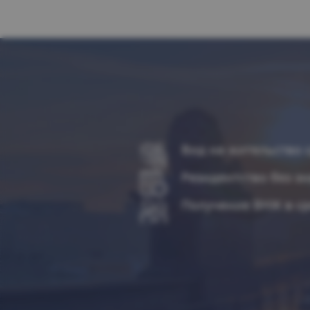
Вид на жительство с
Резидентство без з
Получение ВНЖ в ср