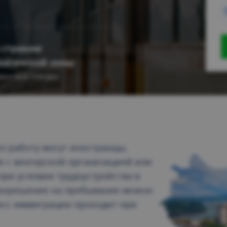
 странам
нгенской зоны
визовые поездки
з работу могут иностранцы,
 с венгерской организацией или
при условии трудоустройства в
разрешение на пребывание можно
есс иммиграции проходит при