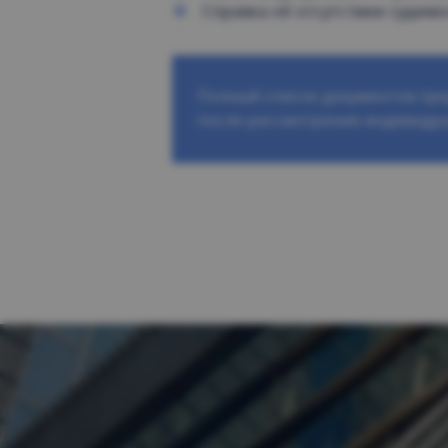
Справка об отсутствии судим
Полный список документов пр
после рассмотрения индивидуа