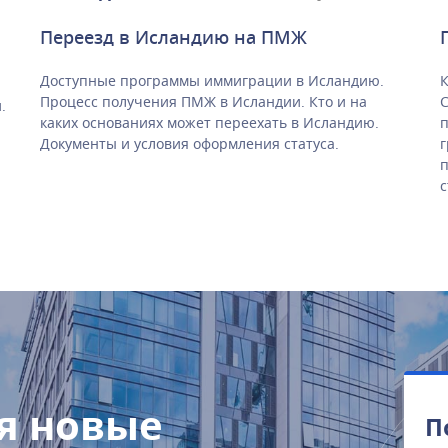
Переезд в Исландию на ПМЖ
Доступные программы иммиграции в Исландию.
К
Процесс получения ПМЖ в Исландии. Кто и на
С
.
каких основаниях может переехать в Исландию.
п
Документы и условия оформления статуса.
г
п
с
я новые
П