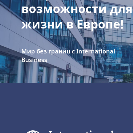
возможности для
жизни в Европе!
Мир без границ с International
Business