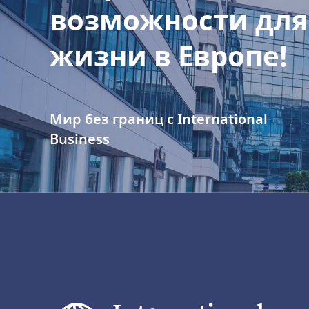
возможности для
жизни в Европе!
Мир без границ с International
Business