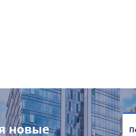
я новые
П