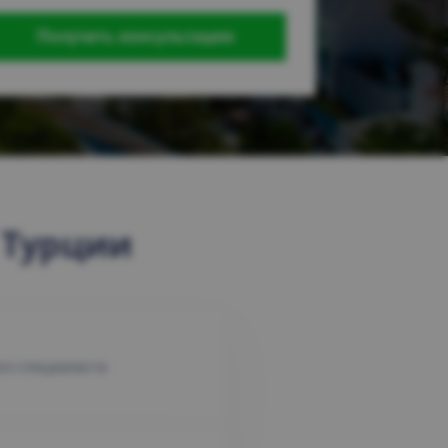
 Турции
ого специалиста