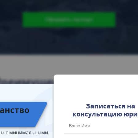
Оформить паспорт
Преимущества программ
Записаться на
анство
консультацию юри
в
ы с минимальными