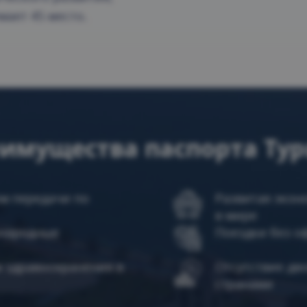
имает 45 место.
имущества паспорта Ту
ом передачи по
Развитая экон
в мире
ународные
Поездки без о
м здравоохранения в
Отсутствие дв
странами