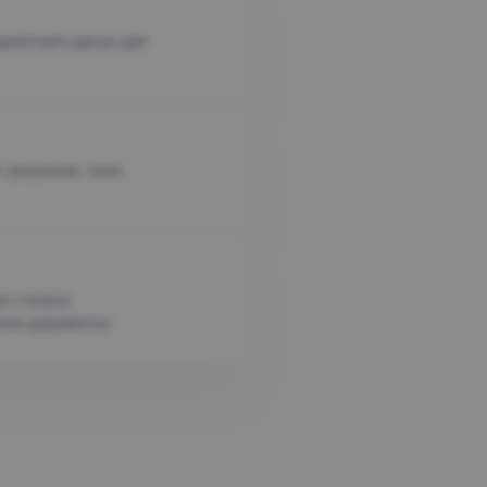
ектного досье для
т решения, пока
ю статуса
нние документы.