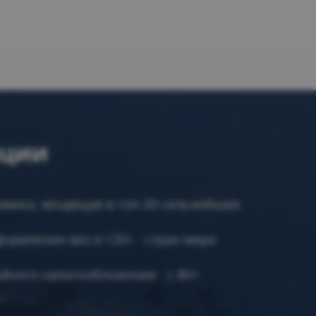
рции
омика, входящая в топ-20 сильнейших
формления виз в 120+ стран мира
ойного налогообложения с 80+