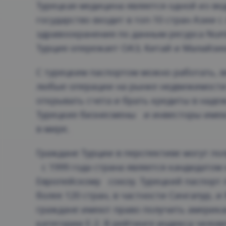
Турецкая медицина является одной из ве
государство входит в топ-10 стран Азии 
здравоохранения по данным ресурса Num
Турция опережает ОАЭ, Китай и Малайзи
С турецким паспортом можно работать, в
любые операции на рынке недвижимости 
открывать счета и брать кредиты в наде
Турецкие бизнесмены и инвесторы име
в мире.
Граждане Турции в перспективе могут пол
с 1999 года страна является кандидатом
Европейскому союзу. Турецкий паспорт 
более 120 стран, в частности Сингапур, 
граждане имеют право получить америк
категории E-2. В рейтинге индекса челов