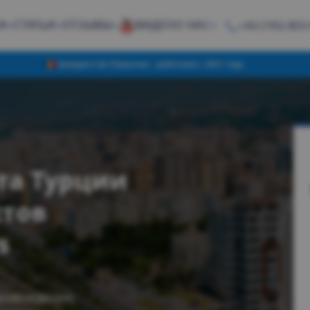
И
СТАТЬИ
ОТЗЫВЫ
ВИДЕО
О НАС
+44 (745) 803
Гражданство Румынии - работаем с 2001 года
рта Турции
истов
ss
ровождения,