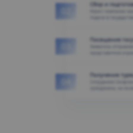
Сбор и подгото
Юрист компании ока
подачи в государст
Посещение гос
Заявитель отправляе
представители учр
Получение туре
Сотрудники госорга
гражданина, на осн