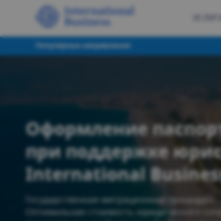
УСЛУГ
Популярные направления:
Оформление паспо
при поддержке юр
International Busine
Государственная миграционная процедура.
Оптимальная стоимость юридического соп