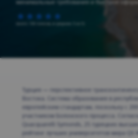
минимальные требования и быстрое оформ
(всего: 106 голосов, в среднем: 5 из 5)
Турция — перспективное трансконтинент
Востока. Система образования в республи
европейским стандартам, поскольку с 200
участником Болонского процесса. Согла
Quacquarelli Symonds, 25 турецких высши
рейтинг лучших университетов мира QS Wo