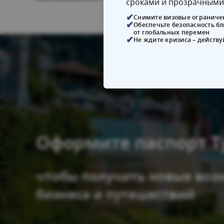
сроками и прозрачными
Снимите визовые ограниче
Обеспечьте безопасность б
от глобальных перемен
Не ждите кризиса – действу
Оформите паспорт Т
чтобы получить новые воз
бизнеса и путешествий