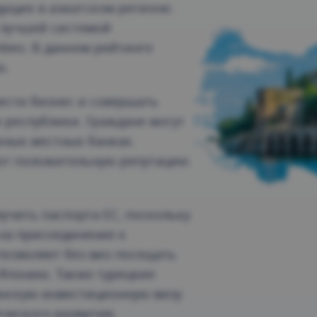
дущих в азиатском регионе:
с лучшей системой
beo. В данном рейтинге
ю.
ести бизнес и совершать
республики. Граждане могут
жных местных банках.
ют положительную репутацию
учить паспорта ЕС, поскольку
 на присоединение к
позволяет без виз посещать
и Японию. Также турецкие
анскую инвестиционную визу
еческого развития,