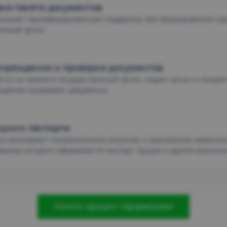
вка пакета документов
зывает квалифицированную поддержку при формировании корр
венный орган.
учреждения и проверка документов
тся на прием в государственный орган, подает досье и ожидае
еждения проверяют документы.
цкого паспорта
на принимают положительное решение о присвоении заявител
овании которого оформляется паспорт Турции и другие внутре
Начать процесс оформления