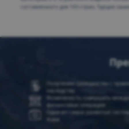
составленного для 193 стран, Турция зан
Пре
Получение гражданства с прав
наследству
Возможность совершать межд
финансовые операции
Одна из самых развитых систе
Азии