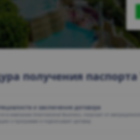
ура получения паспорта
пециалиста и заключение договора
я в компанию International Business, получает от миграционн
цию о программе и подписывает договор.