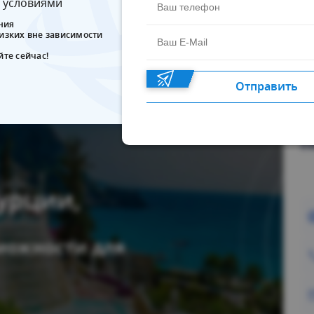
 условиями
ния
лизких вне зависимости
йте сейчас!
Отправить
П
урции,
можности для