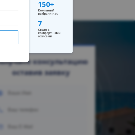
150+
Компаний
выбрали нас
7
Стран с
комфортными
офисами
олучите консультацию
оставив заявку