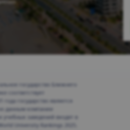
ление.
альное государство Ближнего
ке соответствует
1 года государство является
сно данным компании
х учебных заведений входят в
rld University Rankings 2025.